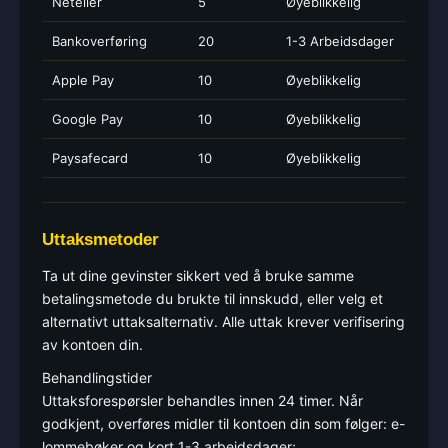
Neteller
5
Øyeblikkelig
Inge
Bankoverføring
20
1-3 Arbeidsdager
Inge
Apple Pay
10
Øyeblikkelig
Inge
Google Pay
10
Øyeblikkelig
Inge
Paysafecard
10
Øyeblikkelig
Inge
Uttaksmetoder
Ta ut dine gevinster sikkert ved å bruke samme
betalingsmetode du brukte til innskudd, eller velg et
alternativt uttaksalternativ. Alle uttak krever verifisering
av kontoen din.
Behandlingstider
Uttaksforespørsler behandles innen 24 timer. Når
godkjent, overføres midler til kontoen din som følger: e-
lommebøker og kort 1-3 arbeidsdager;