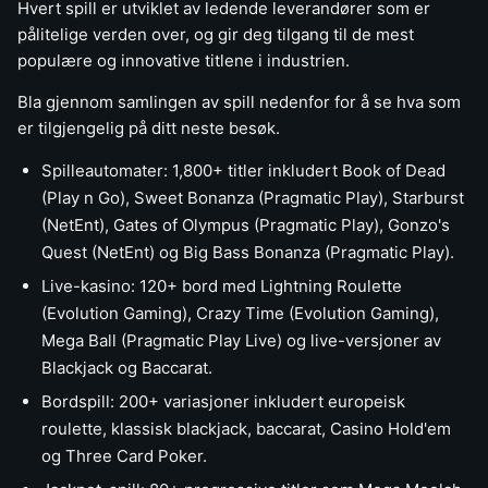
Hvert spill er utviklet av ledende leverandører som er
pålitelige verden over, og gir deg tilgang til de mest
populære og innovative titlene i industrien.
Bla gjennom samlingen av spill nedenfor for å se hva som
er tilgjengelig på ditt neste besøk.
Spilleautomater: 1,800+ titler inkludert Book of Dead
(Play n Go), Sweet Bonanza (Pragmatic Play), Starburst
(NetEnt), Gates of Olympus (Pragmatic Play), Gonzo's
Quest (NetEnt) og Big Bass Bonanza (Pragmatic Play).
Live-kasino: 120+ bord med Lightning Roulette
(Evolution Gaming), Crazy Time (Evolution Gaming),
Mega Ball (Pragmatic Play Live) og live-versjoner av
Blackjack og Baccarat.
Bordspill: 200+ variasjoner inkludert europeisk
roulette, klassisk blackjack, baccarat, Casino Hold'em
og Three Card Poker.