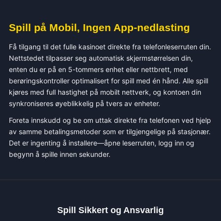
Spill på Mobil, Ingen App-nedlasting
Få tilgang til det fulle kasinoet direkte fra telefonleserruten din.
Nettstedet tilpasser seg automatisk skjermstørrelsen din,
enten du er på en 5-tommers enhet eller nettbrett, med
berøringskontroller optimalisert for spill med én hånd. Alle spill
kjøres med full hastighet på mobilt nettverk, og kontoen din
synkroniseres øyeblikkelig på tvers av enheter.
Foreta innskudd og be om uttak direkte fra telefonen ved hjelp
av samme betalingsmetoder som er tilgjengelige på stasjonær.
Det er ingenting å installere—åpne leserruten, logg inn og
begynn å spille innen sekunder.
Spill Sikkert og Ansvarlig