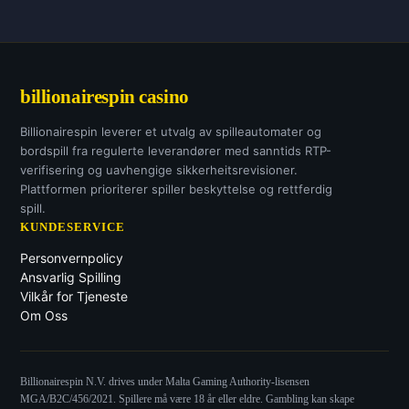
billionairespin casino
Billionairespin leverer et utvalg av spilleautomater og
bordspill fra regulerte leverandører med sanntids RTP-
verifisering og uavhengige sikkerheitsrevisioner.
Plattformen prioriterer spiller beskyttelse og rettferdig
spill.
KUNDESERVICE
Personvernpolicy
Ansvarlig Spilling
Vilkår for Tjeneste
Om Oss
Billionairespin N.V. drives under Malta Gaming Authority-lisensen
MGA/B2C/456/2021. Spillere må være 18 år eller eldre. Gambling kan skape