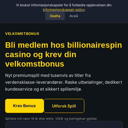
Vi bruker informasjonskapsler for å forbedre opplevelsen din.
billionairespin casino
NO
Spill
▾
Informasjonskapsel-policy
Godta
Avslå
Bonuser
VELKOMSTBONUS
Spill
Bli medlem hos billionairespin
Kampanjer
casino og krev din
velkomstbonus
Kundeservice
Nyt premiumspill med tusenvis av titler fra
verdensklasse-leverandører. Raske utbetalinger, dedikert
kundeservice og et sikkert spillemiljø.
Krev Bonus
Utforsk Spill
Spillere må være 18 år eller eldre. Vilkår og betingelser gjelder.