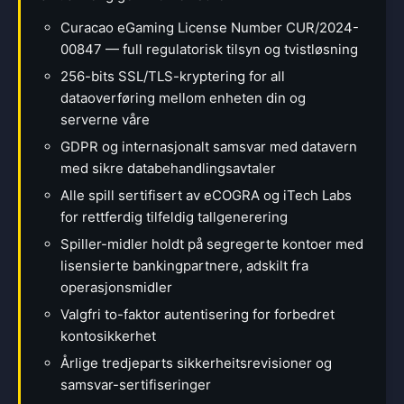
Curacao eGaming License Number CUR/2024-
00847 — full regulatorisk tilsyn og tvistløsning
256-bits SSL/TLS-kryptering for all
dataoverføring mellom enheten din og
serverne våre
GDPR og internasjonalt samsvar med datavern
med sikre databehandlingsavtaler
Alle spill sertifisert av eCOGRA og iTech Labs
for rettferdig tilfeldig tallgenerering
Spiller-midler holdt på segregerte kontoer med
lisensierte bankingpartnere, adskilt fra
operasjonsmidler
Valgfri to-faktor autentisering for forbedret
kontosikkerhet
Årlige tredjeparts sikkerheitsrevisioner og
samsvar-sertifiseringer